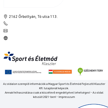
2162 Őrbottyán, Tó utca 113.
Az oldalon szereplő információk a Magyar Sport és Életmód Fejlesztő Klaszter
Kft. tulajdonát képezik.
Annak felhasználása csak a közzétevő engedélyével lehetséges! - Az oldal
készült 2021-ben! - Impresszum