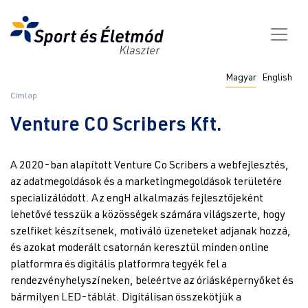
Ugrás
a
tartalomra
Fő
Magyar
English
navigáció
Morzsa
Címlap
Venture CO Scribers Kft.
A 2020-ban alapított Venture Co Scribers a webfejlesztés,
az adatmegoldások és a marketingmegoldások területére
specializálódott. Az engH alkalmazás fejlesztőjeként
lehetővé tesszük a közösségek számára világszerte, hogy
szelfiket készítsenek, motiváló üzeneteket adjanak hozzá,
és azokat moderált csatornán keresztül minden online
platformra és digitális platformra tegyék fel a
rendezvényhelyszíneken, beleértve az óriásképernyőket és
bármilyen LED-táblát. Digitálisan összekötjük a