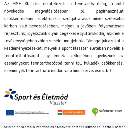
Az MSE Klaszter elkötelezett a fenntarthatóság, a zöld
növekedés megvalósításában, pl. papírhasználat
csökkentésében, elektronikus szolgáltatások minél szélesebb
körben való bevezetésében, melyet a jövőben folyamatosan
fejlesztünk, igyekszünk olyan cégekkel együttműködni, akiknek a
tevékenységében zöld személet megjelenik. Támogatjuk azokat a
kezdeményezéseket, melyek a sport klaszter életében növelik a
fenntarthatóságot, így ennek szellemében igyekszünk az
eseményeket fenntarthatóbbá tenni (pl. hulladék csökkentés,
események fenntartható módon való megszervezése stb.).
Az oldalon szereplő információk a Magyar Sport és Életmód Fejlesztő Klaszter