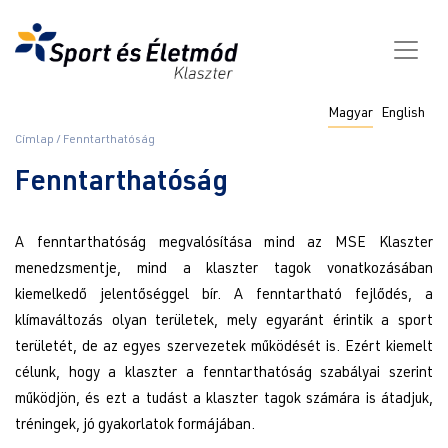
Ugrás
a
tartalomra
Fő
Magyar
English
navigáció
Morzsa
Címlap
Fenntarthatóság
Fenntarthatóság
A fenntarthatóság megvalósítása mind az MSE Klaszter
menedzsmentje, mind a klaszter tagok vonatkozásában
kiemelkedő jelentőséggel bír. A fenntartható fejlődés, a
klímaváltozás olyan területek, mely egyaránt érintik a sport
területét, de az egyes szervezetek működését is. Ezért kiemelt
célunk, hogy a klaszter a fenntarthatóság szabályai szerint
működjön, és ezt a tudást a klaszter tagok számára is átadjuk,
tréningek, jó gyakorlatok formájában.